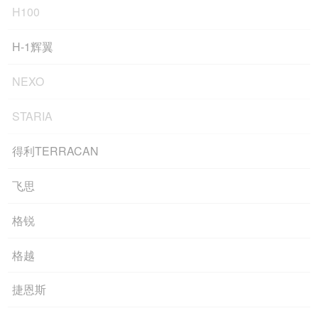
H100
H-1辉翼
NEXO
STARIA
得利TERRACAN
飞思
格锐
格越
捷恩斯