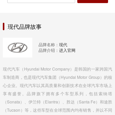
现代品牌故事
品牌名称：
现代
品牌介绍：
进入官网
现代汽车（Hyundai Motor Company）是韩国的一家跨国汽
车制造商，也是现代汽车集团（Hyundai Motor Group）的核
心企业。现代汽车以其高质量和创新技术在全球汽车市场上
享有盛誉。品牌旗下拥有多个车型系列，包括索纳塔
（Sonata）、伊兰特（Elantra）、胜达（Santa Fe）和途胜
（Tucson）等，这些车型在全球范围内均有销售，并以不同