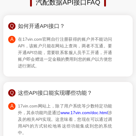
汽配数据API接口FAQ
如何开通API接口？
Q
A
在17vin.com官网自行注册获得的账户并不能访问
API，该账户只能在网站上查询，两者不互通。要
开通API功能，需要联系客服人员手工开通，开通
账户即会赠送一定金额的费用到您的账户以方便您
进行测试。
这些API接口能实现哪些功能？
Q
A
17vin.com网站上，除了用户系统等少数特定功能
外，其余功能均是通过
www.17vin.com/doc.html
涉
及的相关API实现。这意味着，您现在可以通过调
用API的方式轻松地将这些功能集成到您的系统
中。