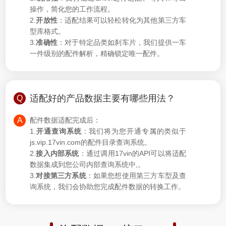
操作，简化您的工作流程。
2.
开放性
：适配结果可以轻松转化为其他第三方车
型库格式。
3.
准确性
：对于特定品类如刹车片，我们提供一车
一件级别的配件解析，精确锁定唯一配件。
适配好的产品数据主要有哪些用法？
Q
A
配件数据适配完成后：
1.
开通查询系统
：我们将为您开通专属的类似于
js.vip.17vin.com的配件目录查询系统。
2.
接入内部系统
：通过调用17vin的API可以将适配
数据集成到您公司内部查询系统中,。
3.
对接第三方系统
：如果您想使用第三方车型及查
询系统，我们会协助您完成配件数据的转换工作。