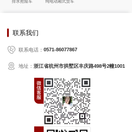
排水抢险车
纯电动厢式货车
联系我们
0571-86077867
联系电话：
地址：
浙江省杭州市拱墅区丰庆路498号2幢1001