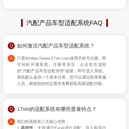
汽配产品车型适配系统FAQ
如何激活汽配产品车型适配系统？
Q
A
只需在https://www.17vin.com使用手机号注册，即
可轻松开通系统。注册登录后，点击首页顶部
的“汽配产品车型适配管理”链接，即可进入系统。
系统默认提供一个基本分类，您可以通过联系客服
人员，根据您的特定需求免费获取高级适配功能。
17vin的适配系统有哪些显著特点？
Q
A
我们的系统有三大核心优势：
1.
易用性
：支持通过Excel进行适配、导入和导出