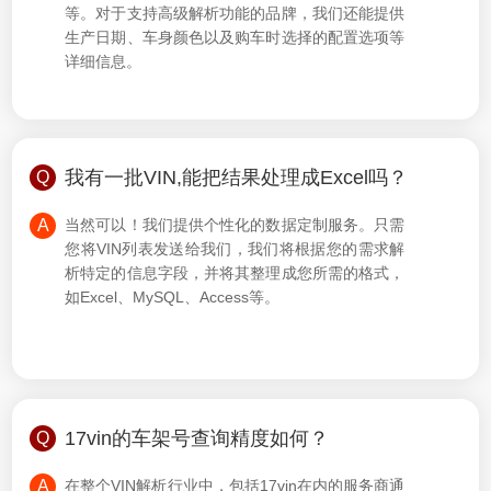
等。对于支持高级解析功能的品牌，我们还能提供
生产日期、车身颜色以及购车时选择的配置选项等
详细信息。
我有一批VIN,能把结果处理成Excel吗？
Q
A
当然可以！我们提供个性化的数据定制服务。只需
您将VIN列表发送给我们，我们将根据您的需求解
析特定的信息字段，并将其整理成您所需的格式，
如Excel、MySQL、Access等。
17vin的车架号查询精度如何？
Q
A
在整个VIN解析行业中，包括17vin在内的服务商通