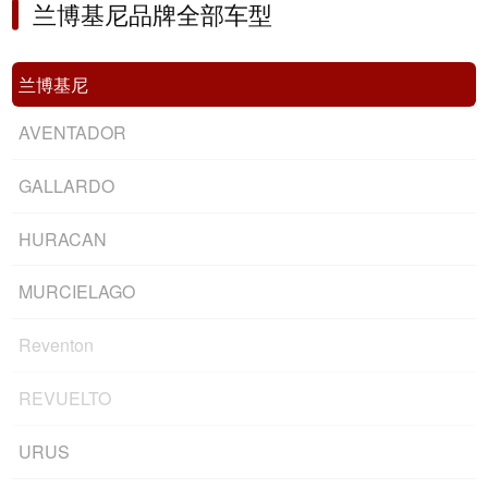
是对速度、设计和工艺的极致追求，无论是在公路上还是赛
兰博基尼品牌全部车型
道上，都展现出无与伦比的性能和风采。
兰博基尼
AVENTADOR
GALLARDO
HURACAN
MURCIELAGO
Reventon
REVUELTO
URUS