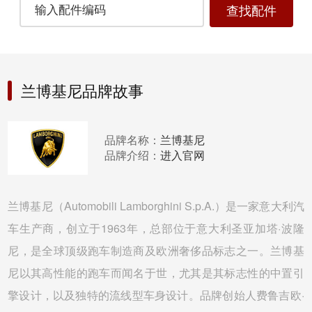
查找配件
兰博基尼品牌故事
品牌名称：
兰博基尼
品牌介绍：
进入官网
兰博基尼（Automobili Lamborghini S.p.A.）是一家意大利汽
车生产商，创立于1963年，总部位于意大利圣亚加塔·波隆
尼，是全球顶级跑车制造商及欧洲奢侈品标志之一。兰博基
尼以其高性能的跑车而闻名于世，尤其是其标志性的中置引
擎设计，以及独特的流线型车身设计。品牌创始人费鲁吉欧·