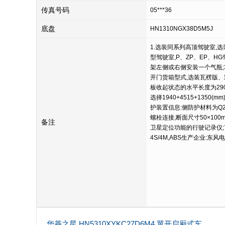
传真号码
05***36
底盘
HN1310NGX38D5M5J
1.选装同系列高顶驾驶室,选
型驾驶室,P、ZP、EP、H
架左侧或右侧安装一个气瓶;
开门货箱型式,选装瓦楞版、
板收起状态的水平长度为290
选择1940+4515+1350(mm)
护装置信息:侧防护材料为Q23
螺栓连接,断面尺寸50×100
备注
卫星定位功能的行驶记录仪;7.AB
4S/4M,ABS生产企业:东
华菱之星 HN5310XYKC27D6M4 翼开启厢式车