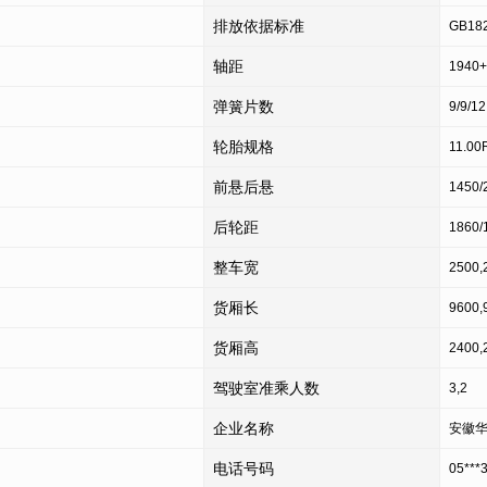
排放依据标准
GB182
轴距
1940+
弹簧片数
9/9/12
轮胎规格
11.00
前悬后悬
1450/
后轮距
1860/
整车宽
2500,
货厢长
9600,
货厢高
2400,
驾驶室准乘人数
3,2
企业名称
安徽
电话号码
05***