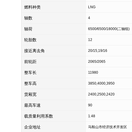
燃料种类
LNG
轴数
4
轴荷
6500/6500/18000(二轴组)
轮胎数
12
接近离去角
20/15,19/16
前轮距
2065/2065
整车长
11980
整车高
3850,4000,3950
货厢宽
2400,2500,2420
最高车速
90
载质量利用系数
1.48
企业地址
马鞍山市经济技术开发区