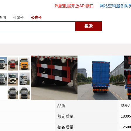
汽配数据开放API接口
网站查询服务购
查询
引擎号
公告号
数据开放接口
品牌
华菱
额定质量
18305
整备质量
12500