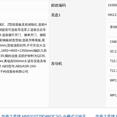
邮政编码
24306
底盘1
HN13
装E、Z型前面板及前保险杠,选装H
发动
G驾驶室可选装导流罩;2.选装仅在车
3.选装侧不开门、侧单开门、侧双
彩钢板材质货箱;选装升降尾板,尾
CM6
mm;货箱顶部封闭,不可开启;4.仅
,1850+4605+1350(mm)轴距;5.防
SC1
5,螺栓连接;后防护材料为Q235,
mm,离地高500mm;6.该车安装具有
T10.
发动机
S型号:ABS/ASR-24V-
T12.
风电子科技股份有限公司.
WP1
WP1
华菱之星牌 HN5310Z29D4M3CSG 仓栅式运输车
华菱之星牌 H