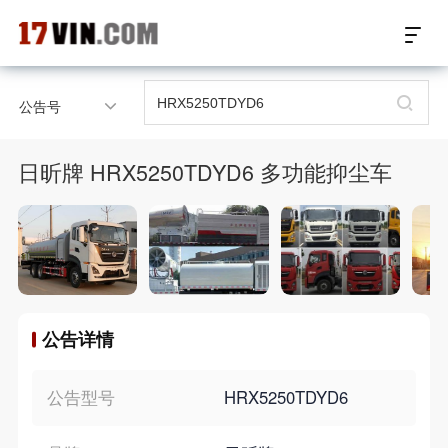
17VIN车架号查询首页
公告号
汽配数据开放接口
日昕牌 HRX5250TDYD6 多功能抑尘车
17位车架号查询
汽配产品车型适配
汽配产品电子目录
公告详情
微信群智能客服
个性化私人定制
公告型号
HRX5250TDYD6
关于我们