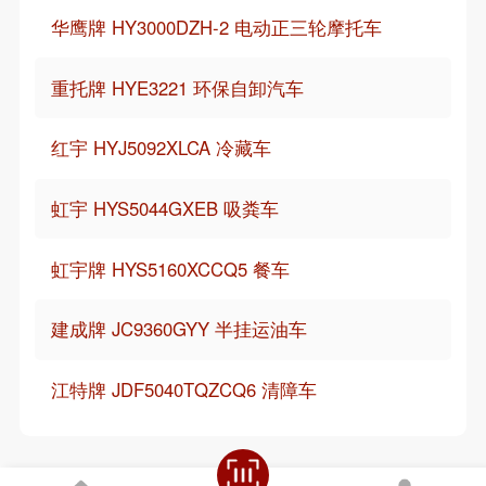
华鹰牌 HY3000DZH-2 电动正三轮摩托车
重托牌 HYE3221 环保自卸汽车
红宇 HYJ5092XLCA 冷藏车
虹宇 HYS5044GXEB 吸粪车
虹宇牌 HYS5160XCCQ5 餐车
建成牌 JC9360GYY 半挂运油车
江特牌 JDF5040TQZCQ6 清障车