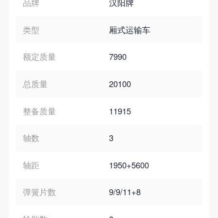
品牌
汉阳牌
类型
厢式运输车
额定质量
7990
总质量
20100
整备质量
11915
轴数
3
轴距
1950+5600
弹簧片数
9/9/11+8