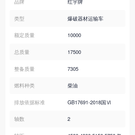
品牌
红宇牌
类型
爆破器材运输车
额定质量
10000
总质量
17500
整备质量
7305
燃料种类
柴油
排放依据标准
GB17691-2018国Ⅵ
轴数
2