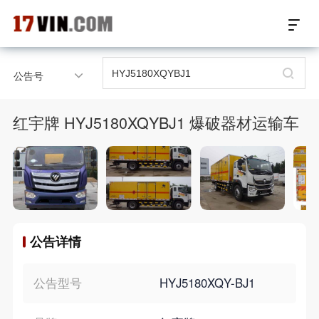
17VIN车架号查询首页
公告号
汽配数据开放接口
红宇牌 HYJ5180XQYBJ1 爆破器材运输车
17位车架号查询
汽配产品车型适配
汽配产品电子目录
公告详情
微信群智能客服
个性化私人定制
公告型号
HYJ5180XQY-BJ1
关于我们