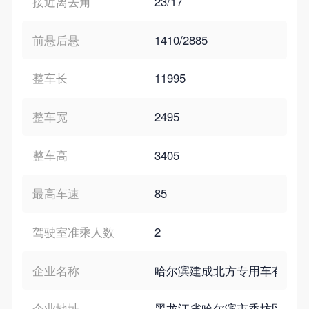
接近离去角
23/17
前悬后悬
1410/2885
整车长
11995
整车宽
2495
整车高
3405
最高车速
85
驾驶室准乘人数
2
企业名称
哈尔滨建成北方专用车有限公
企业地址
黑龙江省哈尔滨市香坊区南直