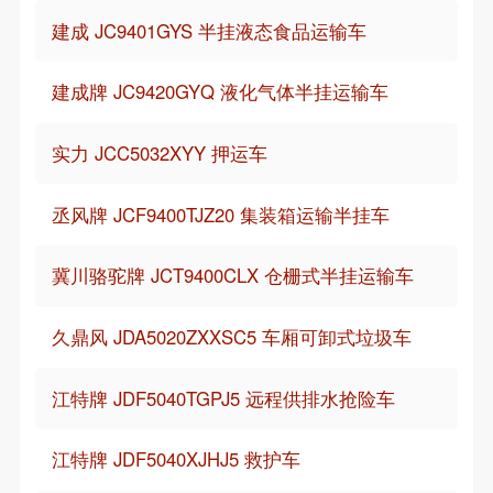
建成 JC9401GYS 半挂液态食品运输车
建成牌 JC9420GYQ 液化气体半挂运输车
实力 JCC5032XYY 押运车
丞风牌 JCF9400TJZ20 集装箱运输半挂车
冀川骆驼牌 JCT9400CLX 仓栅式半挂运输车
久鼎风 JDA5020ZXXSC5 车厢可卸式垃圾车
江特牌 JDF5040TGPJ5 远程供排水抢险车
江特牌 JDF5040XJHJ5 救护车