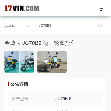
17VIN车架号查询首页
公告号
汽配数据开放接口
金城牌 JC70B9 边三轮摩托车
17位车架号查询
汽配产品车型适配
汽配产品电子目录
公告详情
微信群智能客服
个性化私人定制
公告型号
JC70B-9
关于我们