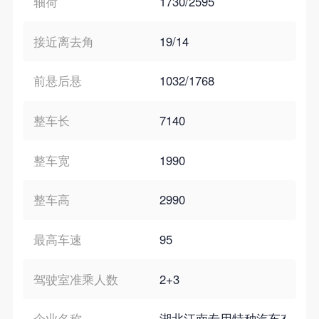
轴荷
1730/2595
接近离去角
19/14
前悬后悬
1032/1768
整车长
7140
整车宽
1990
整车高
2990
最高车速
95
驾驶室准乘人数
2+3
企业名称
湖北江南专用特种汽车有限公