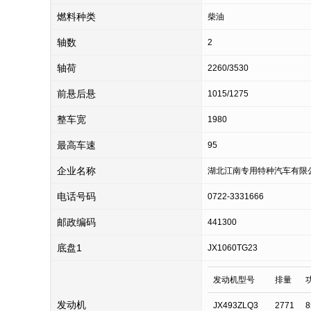
燃料种类
柴油
轴数
2
轴荷
2260/3530
前悬后悬
1015/1275
整车宽
1980
最高车速
95
企业名称
湖北江南专用特种汽车有限
电话号码
0722-3331666
邮政编码
441300
底盘1
JX1060TG23
发动机型号
排量
发动机
JX493ZLQ3
2771
8