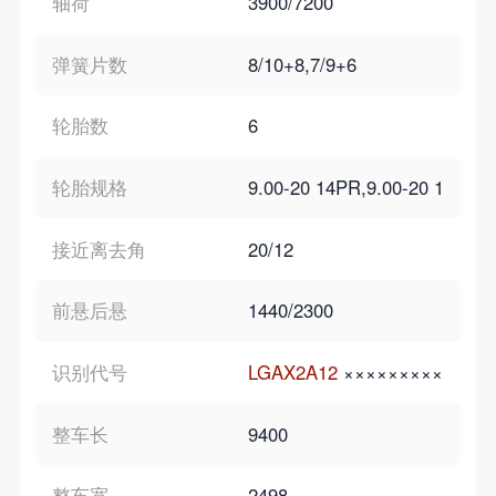
轴荷
3900/7200
弹簧片数
8/10+8,7/9+6
轮胎数
6
轮胎规格
9.00-20 14PR,9.00-20 16PR,
接近离去角
20/12
前悬后悬
1440/2300
识别代号
LGAX2A12
×××××××××
LGAX
整车长
9400
整车宽
2498