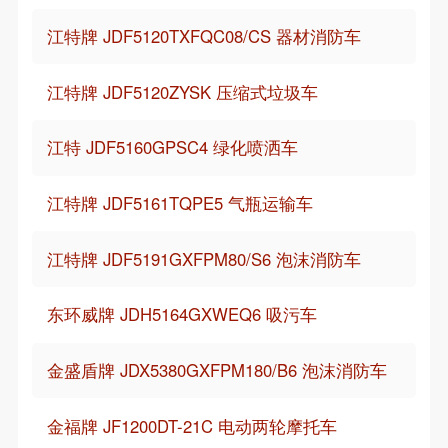
江特牌 JDF5120TXFQC08/CS 器材消防车
江特牌 JDF5120ZYSK 压缩式垃圾车
江特 JDF5160GPSC4 绿化喷洒车
江特牌 JDF5161TQPE5 气瓶运输车
江特牌 JDF5191GXFPM80/S6 泡沫消防车
东环威牌 JDH5164GXWEQ6 吸污车
金盛盾牌 JDX5380GXFPM180/B6 泡沫消防车
金福牌 JF1200DT-21C 电动两轮摩托车