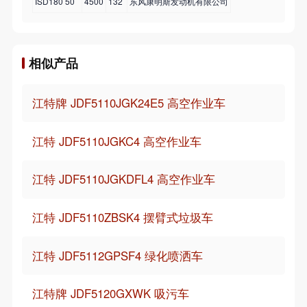
ISD180 50
4500
132
东风康明斯发动机有限公司
相似产品
江特牌 JDF5110JGK24E5 高空作业车
江特 JDF5110JGKC4 高空作业车
江特 JDF5110JGKDFL4 高空作业车
江特 JDF5110ZBSK4 摆臂式垃圾车
江特 JDF5112GPSF4 绿化喷洒车
江特牌 JDF5120GXWK 吸污车