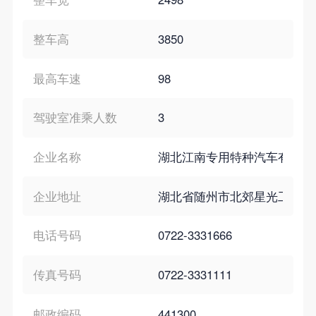
整车高
3850
最高车速
98
驾驶室准乘人数
3
企业名称
湖北江南专用特种汽车有限公
企业地址
湖北省随州市北郊星光工业园
电话号码
0722-3331666
传真号码
0722-3331111
邮政编码
441300