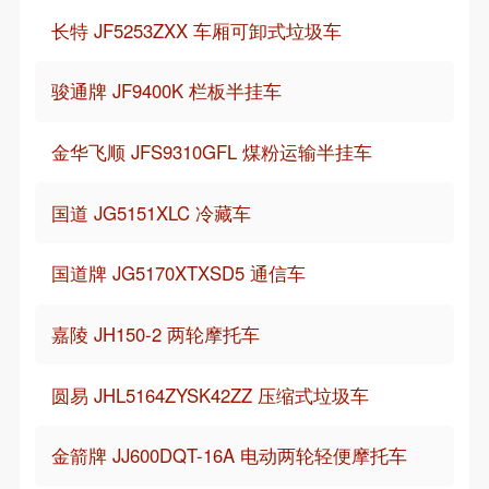
长特 JF5253ZXX 车厢可卸式垃圾车
骏通牌 JF9400K 栏板半挂车
金华飞顺 JFS9310GFL 煤粉运输半挂车
国道 JG5151XLC 冷藏车
国道牌 JG5170XTXSD5 通信车
嘉陵 JH150-2 两轮摩托车
圆易 JHL5164ZYSK42ZZ 压缩式垃圾车
金箭牌 JJ600DQT-16A 电动两轮轻便摩托车