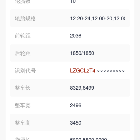
轮胎数
10
轮胎规格
12.20-24,12.00-20,12.00R20
前轮距
2036
后轮距
1850/1850
识别代号
LZGCL2T4
×××××××××
LZGC
整车长
8329,8499
整车宽
2496
整车高
3450
货厢长
5600,5800,6000