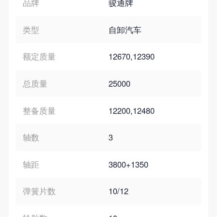
品牌
骏通牌
类型
自卸汽车
额定质量
12670,12390
总质量
25000
整备质量
12200,12480
轴数
3
轴距
3800+1350
弹簧片数
10/12