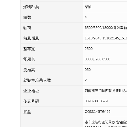
燃料种类
柴油
轴数
4
轴荷
6500/6500/18000(并装双轴
前悬后悬
1510/2045,1510/2145,151
整车宽
2500
货厢长
8000,8200,8500
货厢高
950
驾驶室准乘人数
2
企业地址
河南省三门峡西陕县新世纪
传真号码
0398-3813579
底盘
CQ3314STG426
该车应装行驶记录仪;货箱自卸