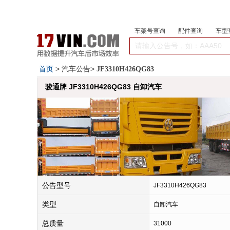
车架号查询
配件查询
车型
首页
> 汽车公告>
JF3310H426QG83
骏通牌 JF3310H426QG83 自卸汽车
公告型号
JF3310H426QG83
类型
自卸汽车
总质量
31000