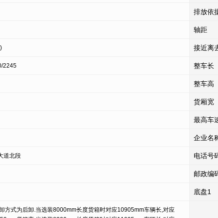
排放依
轴距
接近离
)
整车长
0/2245
整车高
货厢宽
最高车
企业名
电话号
大道北段
邮政编
底盘1
方式为后卸.当选装8000mm长度货箱时对应10905mm车辆长,对应