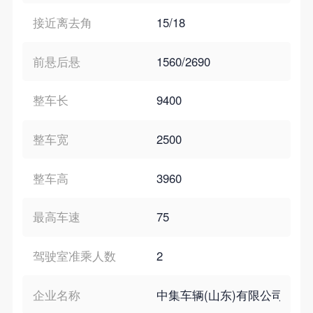
接近离去角
15/18
前悬后悬
1560/2690
整车长
9400
整车宽
2500
整车高
3960
最高车速
75
驾驶室准乘人数
2
企业名称
中集车辆(山东)有限公司