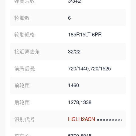
弹簧片数
3/3+2
轮胎数
6
轮胎规格
185R15LT 6PR
接近离去角
32/22
前悬后悬
720/1440,720/1525
前轮距
1460
后轮距
1278,1338
识别代号
HGLH2ACN
×××××××××
整车长
5760,5845