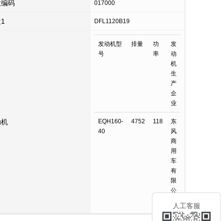
政编码
017000
1
DFL1120B19
发动机型
排量
功
发
号
率
动
机
生
产
企
业
动机
EQH160-
4752
118
东
40
风
商
用
车
有
限
公
司
人工客服