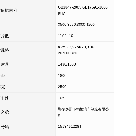
GB3847-2005,GB17691-2005
放依据标准
国Ⅳ
距
3500,3650,3800,4200
簧片数
11/11+10
8.25-20,8.25R20,9.00-
胎规格
20,9.00R20
悬后悬
1430/1500
轮距
1800
车宽
2500
高车速
105
鄂尔多斯市精恒汽车制造有限公
业名称
司
话号码
15134912284