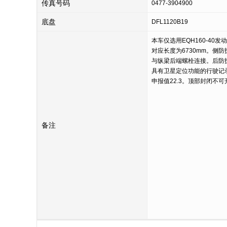
传真号码
0477-3904900
底盘
DFL1120B19
本车仅选用EQH160-40发
对应长度为6730mm。侧防
与纵梁后端螺栓连接。后防护
具有卫星定位功能的行驶记录仪
申报值22.3。顶部封闭不可
备注