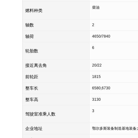
柴油
燃料种类
轴数
2
轴荷
4650/7840
6
轮胎数
接近离去角
20/22
前轮距
1815
整车长
6580,6730
整车高
3130
3
驾驶室准乘人数
企业地址
鄂尔多斯装备制造基地装备大