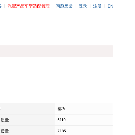
买
汽配产品车型适配管理
问题反馈
登录
注册
EN
牌
精功
定质量
5110
备质量
7185