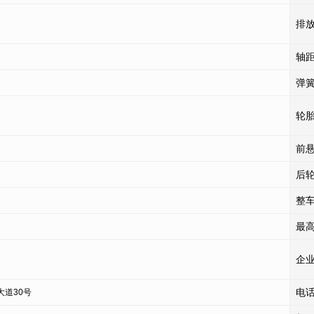
排
轴
弹
轮
前
后
整
最
企
电
道30号