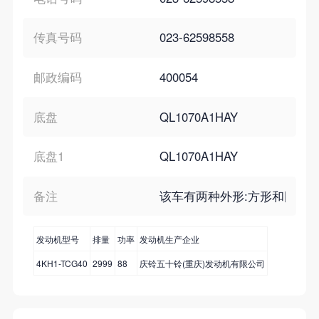
传真号码
023-62598558
邮政编码
400054
底盘
QL1070A1HAY
底盘1
QL1070A1HAY
备注
该车有两种外形:方形和圆弧型,每种
发动机型号
排量
功率
发动机生产企业
4KH1-TCG40
2999
88
庆铃五十铃(重庆)发动机有限公司