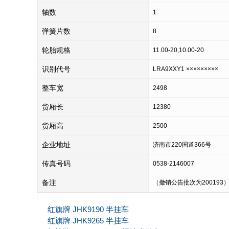
轴数
1
弹簧片数
8
轮胎规格
11.00-20,10.00-20
识别代号
LRA9XXY1 ×××××××××
整车宽
2498
货厢长
12380
货厢高
2500
企业地址
济南市220国道366号
传真号码
0538-2146007
备注
（撤销公告批次为200193
红旗牌 JHK9190 半挂车
红旗牌 JHK9265 半挂车