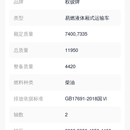
品牌
权骏牌
类型
易燃液体厢式运输车
额定质量
7400,7335
总质量
11950
整备质量
4420
燃料种类
柴油
排放依据标准
GB17691-2018国Ⅵ
轴数
2