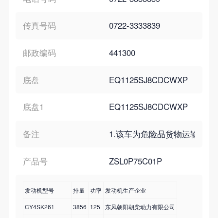
传真号码
0722-3333839
邮政编码
441300
底盘
EQ1125SJ8CDCWXP
底盘1
EQ1125SJ8CDCWXP
备注
1.该车为危险品货物运输车,运输独
产品号
ZSL0P75C01P
发动机型号
排量
功率
发动机生产企业
CY4SK261
3856
125
东风朝阳朝柴动力有限公司