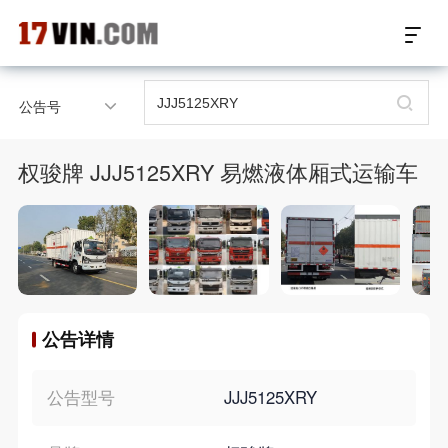
17VIN车架号查询首页
公告号
汽配数据开放接口
权骏牌 JJJ5125XRY 易燃液体厢式运输车
17位车架号查询
汽配产品车型适配
汽配产品电子目录
公告详情
微信群智能客服
个性化私人定制
公告型号
JJJ5125XRY
关于我们