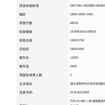
排放依据标准
GB17691-2005国Ⅳ,GB384
轴距
1800+5600+1400
弹簧片数
6/6/16
轮胎规格
16.00R20/14.00R20
前悬后悬
1492/1758
后轮距
1804/1804
整车长
12050
整车高
4400
驾驶室准乘人数
2
企业地址
湖北省荆州市沙市区豉湖路1
传真号码
0716-8222483
TGS 41.480 二类 德国曼