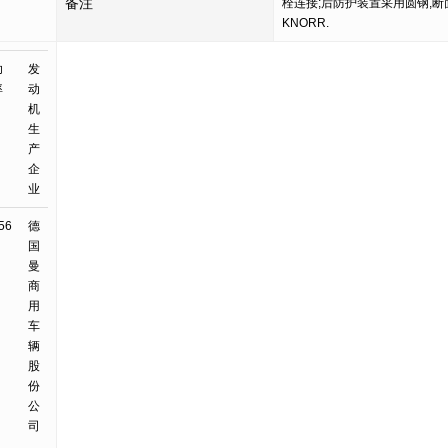
备注
栓连接;后防护装置采用圆钢,断面直
KNORR.
功
发
率
动
机
生
产
企
业
56
德
国
曼
商
用
车
辆
股
份
公
司