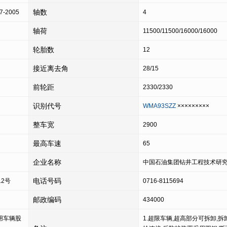
轴数
7-2005
4
轴荷
11500/11500/16000/16000
轮胎数
12
接近离去角
28/15
前轮距
2330/2330
识别代号
WMA93SZZ
×××××××××
整车宽
2900
最高车速
65
企业名称
中国石油集团钻井工程技术研
电话号码
2号
0716-8115694
邮政编码
434000
商用车辆股
1.超限车辆,超高部分可拆卸,拆