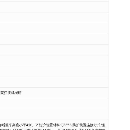
究院江汉机械研
卸后整车高度小于4米。 2.防护装置材料:Q235A;防护装置连接方式:螺