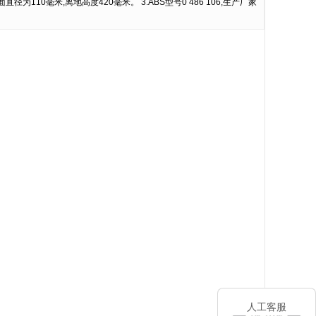
径为110毫米,离地高度420毫米。 3.ABS型号0 486 106,生产厂家
人工客服