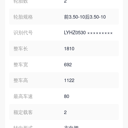
轮胎数
2
轮胎规格
前3.50-10后3.50-10
识别代号
LYHZ0530 ×××××××××
整车长
1810
整车宽
692
整车高
1122
最高车速
80
额定载客
2
转向形式
方向把