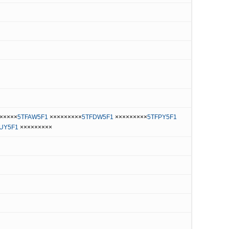
×××××
5TFAW5F1
×××××××××
5TFDW5F1
×××××××××
5TFPY5F1
UY5F1
×××××××××