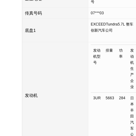
号
传真号码
07***03
EXCEEDTundra5.7L 整车
底盘1
创新汽车公司
发动
排量
功
发
机型
率
动
号
机
生
产
企
业
发动机
3UR
5663
284
日
本
丰
田
汽
车
公