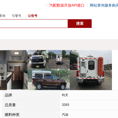
汽配数据开放API接口
网站查询服务购
查询
引擎号
公告号
数据开放接口
品牌
钧天
总质量
3265
燃料种类
汽油