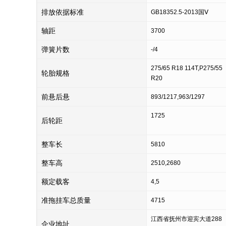
排放依据标准
GB18352.5-2013国Ⅴ
轴距
3700
弹簧片数
-/4
275/65 R18 114T,P275/55
轮胎规格
R20
前悬后悬
893/1217,963/1297
1725
后轮距
整车长
5810
整车高
2510,2680
额定载客
4,5
准拖挂车总质量
4715
江西省抚州市迎宾大道288
企业地址