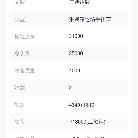
品牌
广通达牌
类型
集装箱运输半挂车
额定质量
31000
总质量
35000
整备质量
4000
轴数
2
轴距
4340+1310
轴荷
-/18000(二轴组)