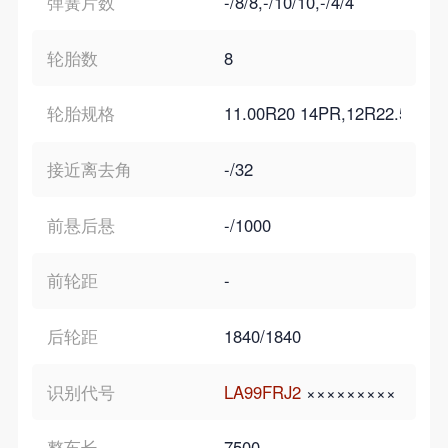
弹簧片数
-/8/8,-/10/10,-/4/4
轮胎数
8
轮胎规格
11.00R20 14PR,12R22.5 14P
接近离去角
-/32
前悬后悬
-/1000
前轮距
-
后轮距
1840/1840
识别代号
LA99FRJ2
×××××××××
整车长
7500