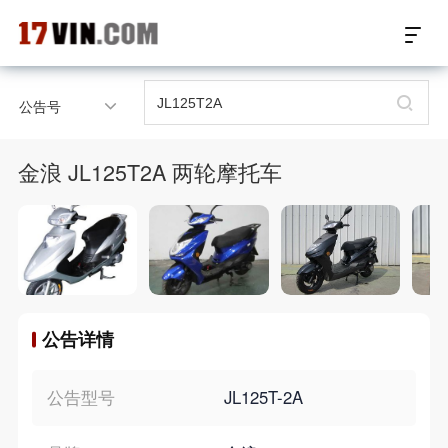
17VIN车架号查询首页
公告号
汽配数据开放接口
金浪 JL125T2A 两轮摩托车
17位车架号查询
汽配产品车型适配
汽配产品电子目录
公告详情
微信群智能客服
个性化私人定制
公告型号
JL125T-2A
关于我们