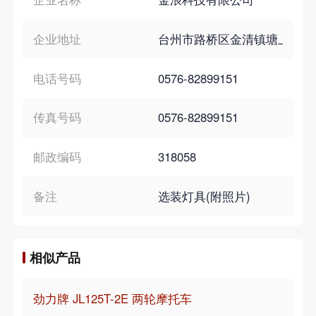
企业地址
台州市路桥区金清镇塘上村
电话号码
0576-82899151
传真号码
0576-82899151
邮政编码
318058
备注
选装灯具(附照片)
相似产品
劲力牌 JL125T-2E 两轮摩托车