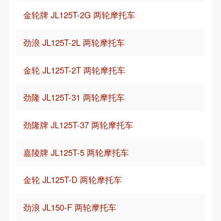
金轮牌 JL125T-2G 两轮摩托车
劲浪 JL125T-2L 两轮摩托车
金轮 JL125T-2T 两轮摩托车
劲隆 JL125T-31 两轮摩托车
劲隆牌 JL125T-37 两轮摩托车
嘉陵牌 JL125T-5 两轮摩托车
金轮 JL125T-D 两轮摩托车
劲浪 JL150-F 两轮摩托车