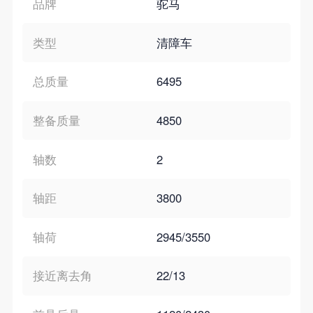
品牌
驼马
类型
清障车
总质量
6495
整备质量
4850
轴数
2
轴距
3800
轴荷
2945/3550
接近离去角
22/13