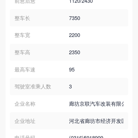
前悬后悬
1120/2430
整车长
7350
整车宽
2200
整车高
2350
最高车速
95
驾驶室准乘人数
3
企业名称
廊坊京联汽车改装有限公司
企业地址
河北省廊坊市经济开发区翠青
电话号码
(0316)5918909