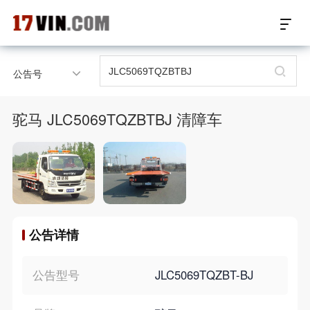
17VIN车架号查询首页
公告号
汽配数据开放接口
驼马 JLC5069TQZBTBJ 清障车
17位车架号查询
汽配产品车型适配
汽配产品电子目录
公告详情
微信群智能客服
个性化私人定制
公告型号
JLC5069TQZBT-BJ
关于我们