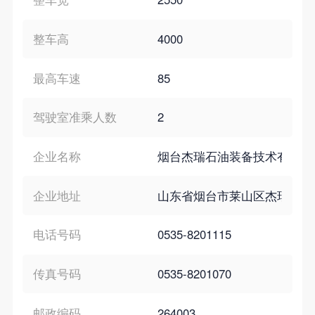
整车高
4000
最高车速
85
驾驶室准乘人数
2
企业名称
烟台杰瑞石油装备技术有限公
企业地址
山东省烟台市莱山区杰瑞路27
电话号码
0535-8201115
传真号码
0535-8201070
邮政编码
264003