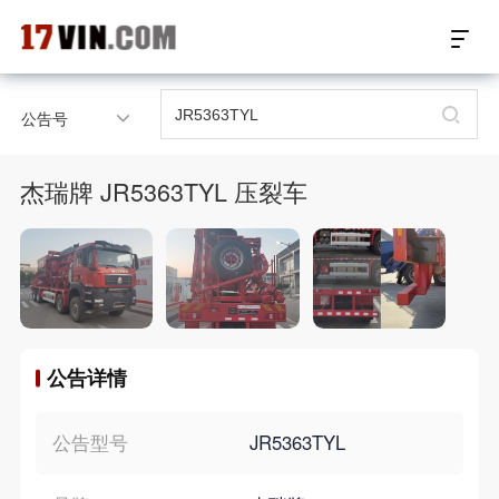
17VIN车架号查询首页
公告号
汽配数据开放接口
杰瑞牌 JR5363TYL 压裂车
17位车架号查询
汽配产品车型适配
汽配产品电子目录
公告详情
微信群智能客服
个性化私人定制
公告型号
JR5363TYL
关于我们