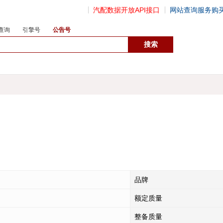
汽配数据开放API接口
网站查询服务购
查询
引擎号
公告号
数据开放接口
品牌
额定质量
整备质量