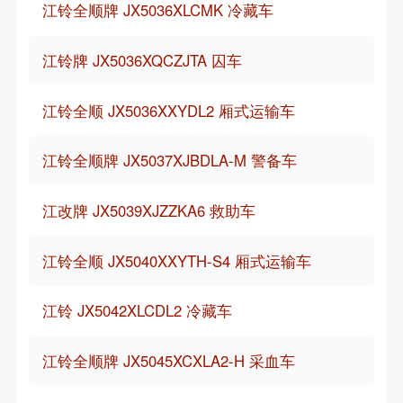
江铃全顺牌 JX5036XLCMK 冷藏车
江铃牌 JX5036XQCZJTA 囚车
江铃全顺 JX5036XXYDL2 厢式运输车
江铃全顺牌 JX5037XJBDLA-M 警备车
江改牌 JX5039XJZZKA6 救助车
江铃全顺 JX5040XXYTH-S4 厢式运输车
江铃 JX5042XLCDL2 冷藏车
江铃全顺牌 JX5045XCXLA2-H 采血车