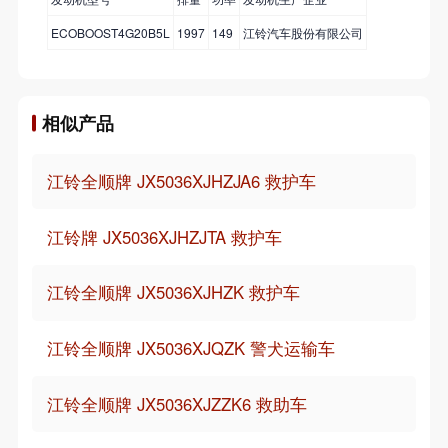
ECOBOOST4G20B5L
1997
149
江铃汽车股份有限公司
相似产品
江铃全顺牌 JX5036XJHZJA6 救护车
江铃牌 JX5036XJHZJTA 救护车
江铃全顺牌 JX5036XJHZK 救护车
江铃全顺牌 JX5036XJQZK 警犬运输车
江铃全顺牌 JX5036XJZZK6 救助车