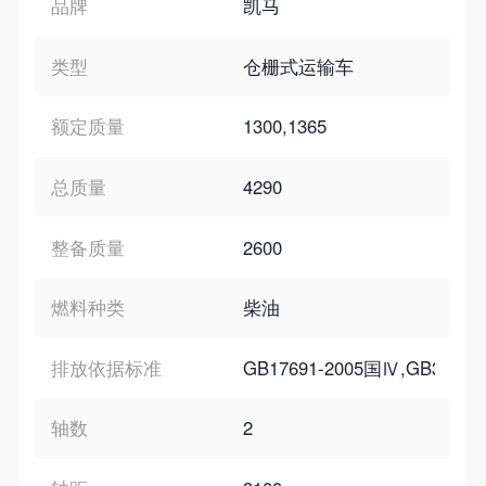
品牌
凯马
类型
仓栅式运输车
额定质量
1300,1365
总质量
4290
整备质量
2600
燃料种类
柴油
排放依据标准
GB17691-2005国Ⅳ,GB3847-2
轴数
2