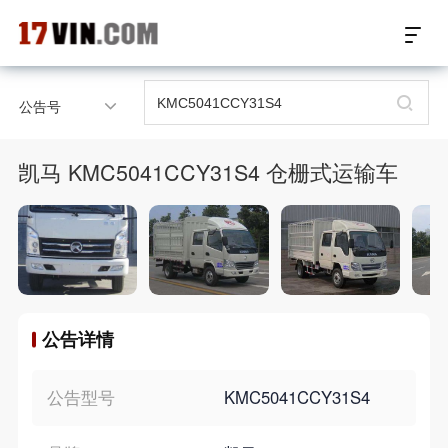
17VIN车架号查询首页
公告号
汽配数据开放接口
凯马 KMC5041CCY31S4 仓栅式运输车
17位车架号查询
汽配产品车型适配
汽配产品电子目录
公告详情
微信群智能客服
个性化私人定制
公告型号
KMC5041CCY31S4
关于我们