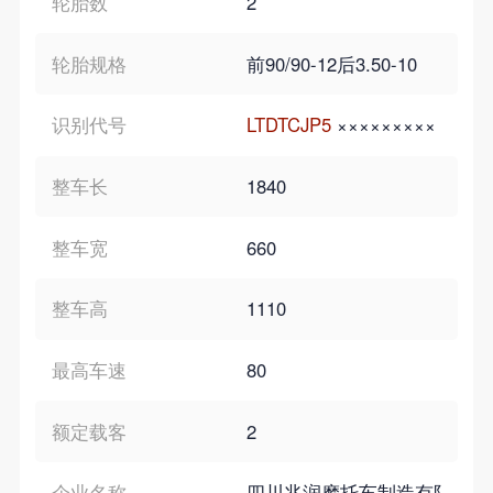
轮胎数
2
轮胎规格
前90/90-12后3.50-10
识别代号
LTDTCJP5
×××××××××
整车长
1840
整车宽
660
整车高
1110
最高车速
80
额定载客
2
企业名称
四川兆润摩托车制造有限公司