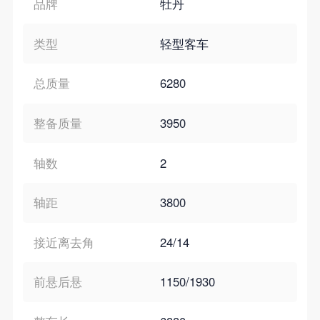
品牌
牡丹
类型
轻型客车
总质量
6280
整备质量
3950
轴数
2
轴距
3800
接近离去角
24/14
前悬后悬
1150/1930