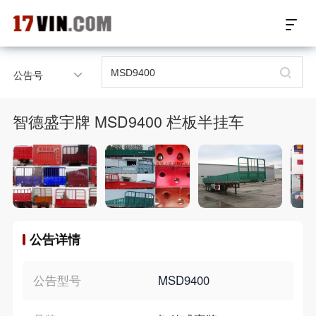
17VIN车架号查询首页
公告号
汽配数据开放接口
智德盛宇牌 MSD9400 栏板半挂车
17位车架号查询
汽配产品车型适配
汽配产品电子目录
公告详情
微信群智能客服
个性化私人定制
公告型号
MSD9400
关于我们