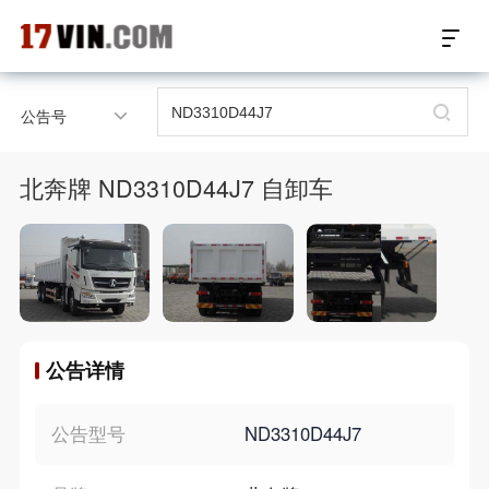
17VIN车架号查询首页
公告号
汽配数据开放接口
北奔牌 ND3310D44J7 自卸车
17位车架号查询
汽配产品车型适配
汽配产品电子目录
公告详情
微信群智能客服
个性化私人定制
公告型号
ND3310D44J7
关于我们