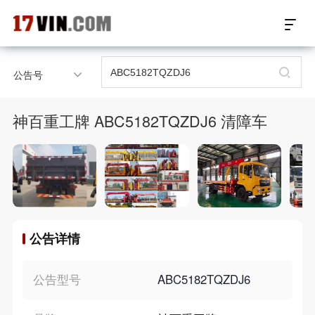
17VIN车架号查询首页
公告号
汽配数据开放接口
神百重工牌 ABC5182TQZDJ6 清障车
17位车架号查询
汽配产品车型适配
汽配产品电子目录
公告详情
微信群智能客服
个性化私人定制
公告型号
ABC5182TQZDJ6
关于我们