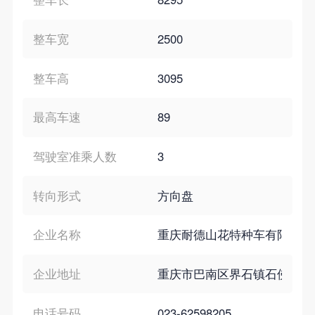
整车宽
2500
整车高
3095
最高车速
89
驾驶室准乘人数
3
转向形式
方向盘
企业名称
重庆耐德山花特种车有限责任
企业地址
重庆市巴南区界石镇石佛路6
电话号码
023-62598205