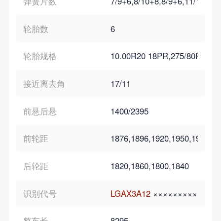
弹簧片数
7/9+6,8/10+8,8/9+6,11/10+8,
轮胎数
6
轮胎规格
10.00R20 18PR,275/80R22.5
接近离去角
17/11
前悬后悬
1400/2395
前轮距
1876,1896,1920,1950,1914,19
后轮距
1820,1860,1800,1840
识别代号
LGAX3A12
×××××××××
LGAX
整车长
8295