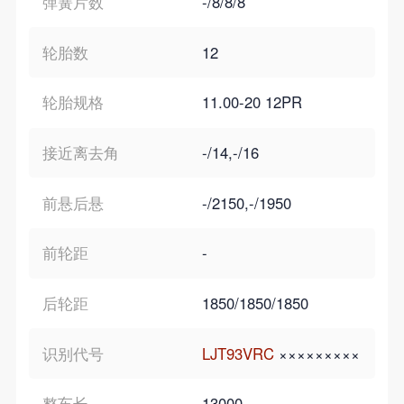
弹簧片数
-/8/8/8
轮胎数
12
轮胎规格
11.00-20 12PR
接近离去角
-/14,-/16
前悬后悬
-/2150,-/1950
前轮距
-
后轮距
1850/1850/1850
识别代号
LJT93VRC
×××××××××
整车长
13000