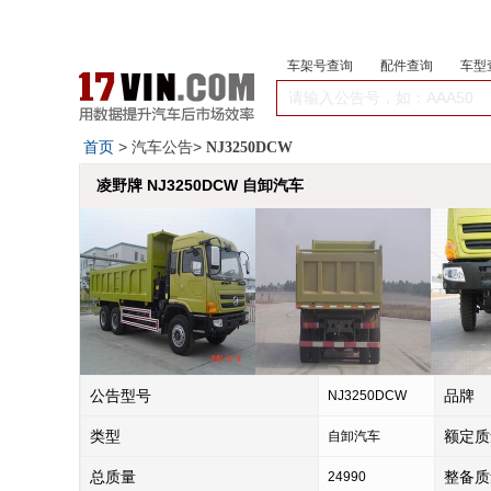
车架号查询
配件查询
车型
首页
> 汽车公告>
NJ3250DCW
凌野牌 NJ3250DCW 自卸汽车
公告型号
品牌
NJ3250DCW
类型
额定质
自卸汽车
总质量
整备质
24990