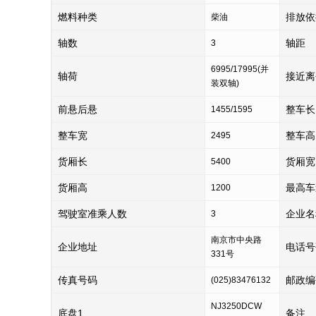
燃料种类
排放依
柴油
轴数
轴距
3
6995/17995(并
轴荷
接近离
装双轴)
前悬后悬
整车长
1455/1595
整车宽
整车高
2495
货厢长
货厢宽
5400
货厢高
最高车
1200
驾驶室准乘人数
企业名
3
南京市中央路
企业地址
电话号
331号
传真号码
邮政编
(025)83476132
NJ3250DCW
底盘1
备注