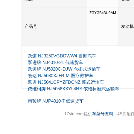
ZGYGB43U0AM
产品号
发动机
跃进 NJ3250VGDDWW4 自卸汽车
跃进牌 NJ4010-21 低速货车
跃进牌 NJ5020C-DJW 仓栅式运输车
畅达 NJ5030XJH4-M 医疗救护车
跃进 NJ5041CPYZFDCNZ 蓬式运输车
依维柯牌 NJ5056XXYL4NS 依维柯厢式运输车
南骏牌 NJP4010-7 低速货车
17vin.com提供
车架号查询
，4S店配