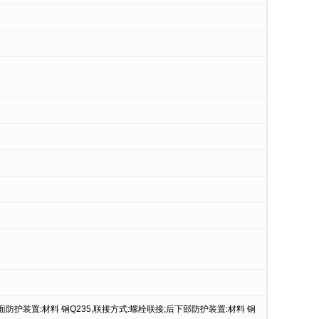
护装置:材料 钢Q235,联接方式:螺栓联接;后下部防护装置:材料 钢