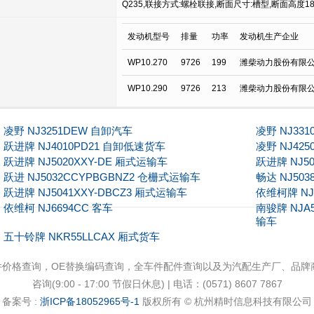
Q235,联接方式:螺栓联接,断面尺寸:槽型,断面高度
发动机型号
排量
功率
发动机生产企业
WP10.270
9726
199
潍柴动力股份有限
WP10.290
9726
213
潍柴动力股份有限
凌野 NJ3251DEW 自卸汽车
凌野 NJ33
跃进牌 NJ4010PD21 自卸低速货车
凌野 NJ42
跃进牌 NJ5020XXY-DE 厢式运输车
跃进牌 NJ5
跃进 NJ5032CCYPBGBNZ2 仓栅式运输车
畅达 NJ50
跃进牌 NJ5041XXY-DBCZ3 厢式运输车
依维柯牌 NJ
依维柯 NJ6694CC 客车
南骏牌 NJA
输车
五十铃牌 NKR55LLCAX 厢式货车
件价格查询，OE替换编码查询，全车件配件查询以及为汽配生产厂、品
咨询(9:00 - 17:00 节假日休息) | 电话：(0571) 8607 7867
备案号 :
浙ICP备18052965号-1
版权所有 © 杭州精时信息科技有限公司