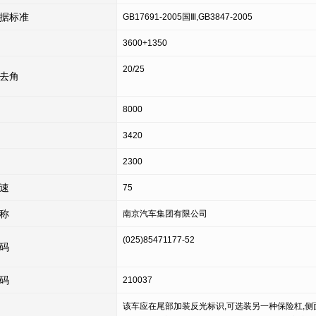
据标准
GB17691-2005国Ⅲ,GB3847-2005
3600+1350
20/25
去角
8000
3420
2300
速
75
称
南京汽车集团有限公司
(025)85471177-52
码
码
210037
该车应在尾部加装反光标识,可选装另一种保险杠,侧面防