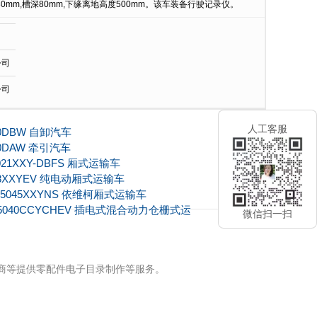
180mm,槽深80mm,下缘离地高度500mm。该车装备行驶记录仪。
公司
公司
人工客服
10DBW 自卸汽车
50DAW 牵引汽车
021XXY-DBFS 厢式运输车
38XXYEV 纯电动厢式运输车
5045XXYNS 依维柯厢式运输车
5040CCYCHEV 插电式混合动力仓栅式运
微信扫一扫
牌商等提供零配件电子目录制作等服务。