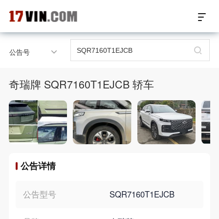
17VIN车架号查询首页
公告号
汽配数据开放接口
奇瑞牌 SQR7160T1EJCB 轿车
17位车架号查询
汽配产品车型适配
汽配产品电子目录
公告详情
微信群智能客服
个性化私人定制
公告型号
SQR7160T1EJCB
关于我们