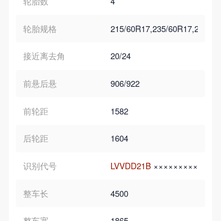
轮胎数
4
轮胎规格
215/60R17,235/60R17,235/55
接近离去角
20/24
前悬后悬
906/922
前轮距
1582
后轮距
1604
识别代号
LVVDD21B
×××××××××
整车长
4500
整车宽
1865