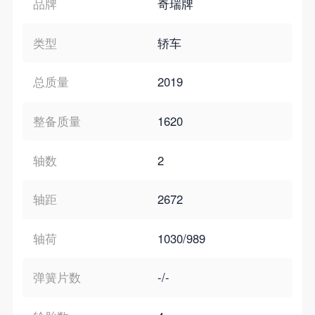
品牌
奇瑞牌
类型
轿车
总质量
2019
整备质量
1620
轴数
2
轴距
2672
轴荷
1030/989
弹簧片数
-/-