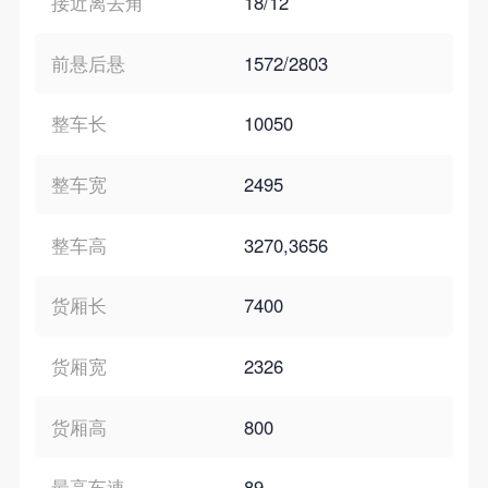
接近离去角
18/12
前悬后悬
1572/2803
整车长
10050
整车宽
2495
整车高
3270,3656
货厢长
7400
货厢宽
2326
货厢高
800
最高车速
89