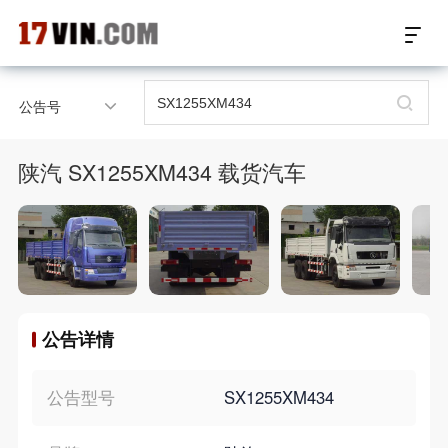
17VIN车架号查询首页
公告号
汽配数据开放接口
陕汽 SX1255XM434 载货汽车
17位车架号查询
汽配产品车型适配
汽配产品电子目录
公告详情
微信群智能客服
个性化私人定制
公告型号
SX1255XM434
关于我们