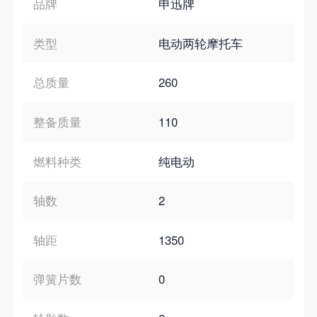
品牌
申迅牌
类型
电动两轮摩托车
总质量
260
整备质量
110
燃料种类
纯电动
轴数
2
轴距
1350
弹簧片数
0