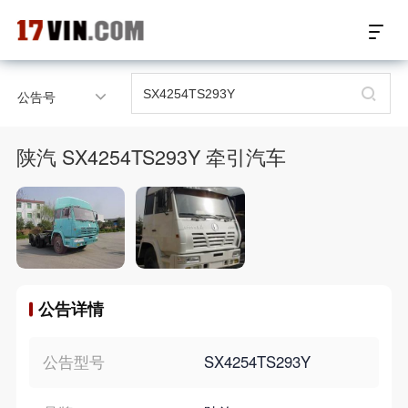
17VIN车架号查询首页
公告号
汽配数据开放接口
陕汽 SX4254TS293Y 牵引汽车
17位车架号查询
汽配产品车型适配
汽配产品电子目录
公告详情
微信群智能客服
个性化私人定制
公告型号
SX4254TS293Y
关于我们