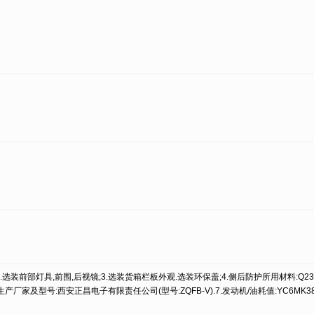
装前部灯具,前围,后视镜;3.选装货箱栏板外观.选装环保盖;4.侧后防护所用材料:Q235;
厂家及型号:西安正昌电子有限责任公司(型号:ZQFB-V).7.发动机/油耗值:YC6MK385-50/4