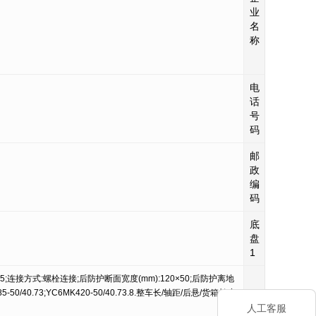
业
名
称
电
029-86957
话
号
码
邮
710043
政
编
码
底
SX3250MP
盘
1
连接方式:螺栓连接;后防护断面宽度(mm):120×50;后防护离地
发动机型
0.73;YC6MK420-50/40.73.8.整车长/轴距/后悬/货箱长度
发
人工客服
动
YC6MK38