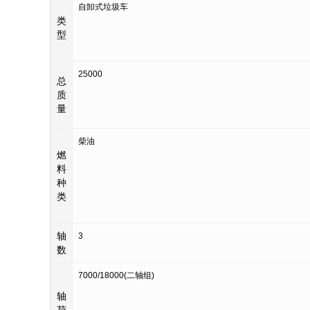
自卸式垃圾车
类
型
25000
总
质
量
柴油
燃
料
种
类
轴
3
数
7000/18000(二轴组)
轴