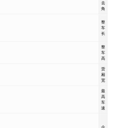
去
角
8195,8395
整
车
长
整
3450
车
高
货
2350
厢
宽
最
85
高
车
速
陕西汽车集
企