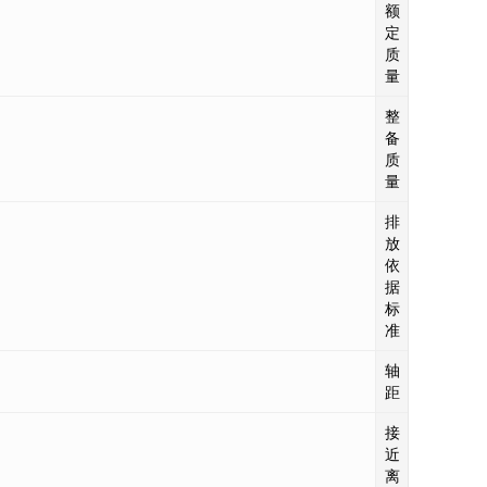
额
12370
定
质
量
整
12500
备
质
量
排
GB17691-
放
依
据
标
准
轴
3575+1400
距
接
23/21
近
离