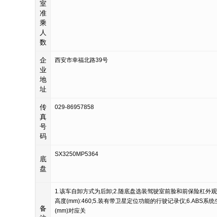
室
准
乘
人
数
企
西安市幸福北路39号
业
地
址
传
029-86957858
真
号
码
SX3250MP5364
底
盘
1.该车自卸方式为后卸;2.随底盘选装驾驶室前脸和前保险杠外观.选
高度(mm):460;5.装有带卫星定位功能的行驶记录仪;6.ABS系统生产
备
(mm)对应关