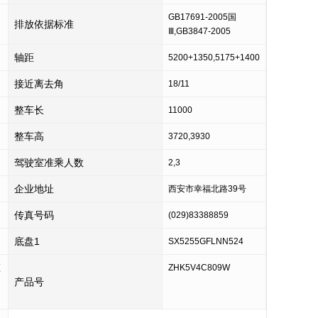
GB17691-2005国
排放依据标准
Ⅲ,GB3847-2005
轴距
5200+1350,5175+1400
接近离去角
18/11
整车长
11000
整车高
3720,3930
驾驶室准乘人数
2,3
企业地址
西安市幸福北路39号
传真号码
(029)83388859
底盘1
SX5255GFLNN524
顶
ZHK5V4C809W
产品号