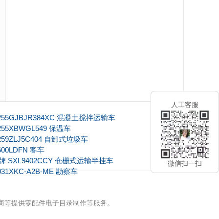
人工客服
255GJBJR384XC 混凝土搅拌运输车
55XBWGL549 保温车
259ZLJ5C404 自卸式垃圾车
00LDFN 客车
 SXL9402CCY 仓栅式运输半挂车
微信扫一扫
31XKC-A2B-ME 勘察车
牌商等提供零配件电子目录制作等服务。