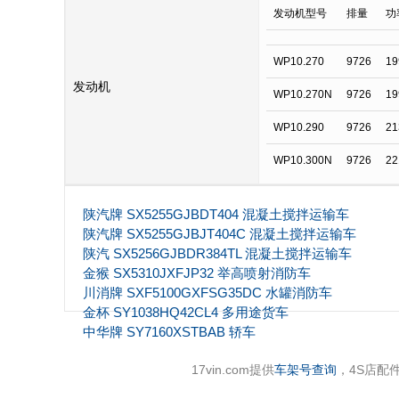
发动机型号
排量
功
WP10.270
9726
19
发动机
WP10.270N
9726
19
WP10.290
9726
21
WP10.300N
9726
22
陕汽牌 SX5255GJBDT404 混凝土搅拌运输车
陕汽牌 SX5255GJBJT404C 混凝土搅拌运输车
陕汽 SX5256GJBDR384TL 混凝土搅拌运输车
金猴 SX5310JXFJP32 举高喷射消防车
川消牌 SXF5100GXFSG35DC 水罐消防车
金杯 SY1038HQ42CL4 多用途货车
中华牌 SY7160XSTBAB 轿车
17vin.com提供
车架号查询
，4S店配