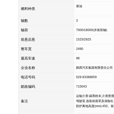
柴油
燃料种类
轴数
3
轴荷
7000/18000(并装双轴)
前悬后悬
1525/2925
整车宽
2490
最高车速
98
企业名称
陕西汽车集团有限责任公司
电话号码
029-83388859
邮政编码
710043
运输介质:碳黑粉末,介质密度:
备注
驾驶室.选装前面罩及保险杠上灯
防护离地高度(mm):45