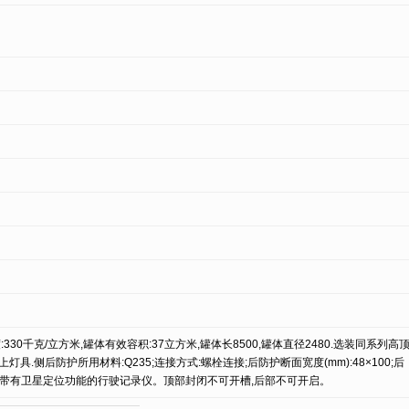
330千克/立方米,罐体有效容积:37立方米,罐体长8500,罐体直径2480.选装同系列高
具.侧后防护所用材料:Q235;连接方式:螺栓连接;后防护断面宽度(mm):48×100;后
0。装带有卫星定位功能的行驶记录仪。顶部封闭不可开槽,后部不可开启。