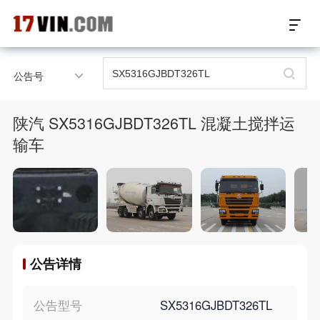
17VIN车架号查询首页
公告号
汽配数据开放接口
陕汽 SX5316GJBDT326TL 混凝土搅拌运
17位车架号查询
输车
汽配产品车型适配
汽配产品电子目录
微信群智能客服
公告详情
个性化私人定制
公告型号
SX5316GJBDT326TL
关于我们