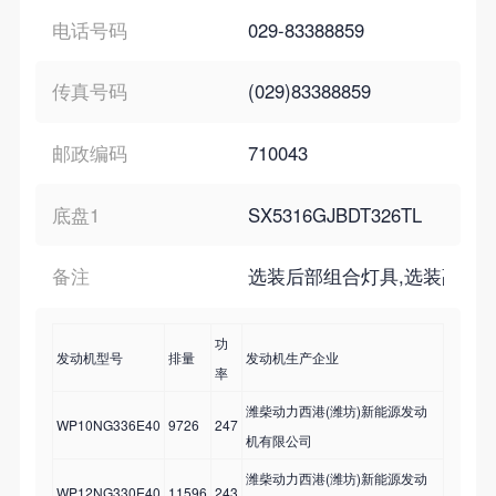
电话号码
029-83388859
传真号码
(029)83388859
邮政编码
710043
底盘1
SX5316GJBDT326TL
备注
选装后部组合灯具,选装副保险杠;搅
功
发动机型号
排量
发动机生产企业
率
潍柴动力西港(潍坊)新能源发动
WP10NG336E40
9726
247
机有限公司
潍柴动力西港(潍坊)新能源发动
WP12NG330E40
11596
243