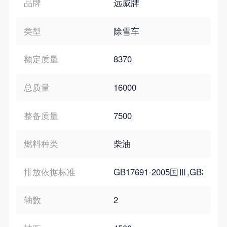
品牌
远威牌
类型
除雪车
额定质量
8370
总质量
16000
整备质量
7500
燃料种类
柴油
排放依据标准
GB17691-2005国Ⅲ,GB3847-2
轴数
2