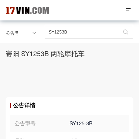
17VIN车架号查询首页
公告号
汽配数据开放接口
赛阳 SY1253B 两轮摩托车
17位车架号查询
汽配产品车型适配
汽配产品电子目录
公告详情
微信群智能客服
个性化私人定制
公告型号
SY125-3B
关于我们