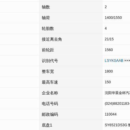
轴数
2
轴荷
1400/1550
轮胎数
4
接近离去角
21/15
前轮距
1560
识别代号
LSYKGAAB
×××
整车宽
1800
最高车速
150
企业名称
沈阳华晨金杯汽
电话号码
(024)88201183
邮政编码
110044
底盘1
SY6521DS3